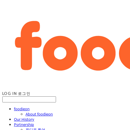
LOG IN
로그인
foodieon
About foodieon
Our History
Psrtnership
푸디온 투어