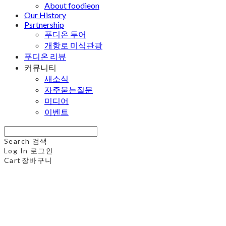
About foodieon
Our History
Psrtnership
푸디온 투어
개항로 미식관광
푸디온 리뷰
커뮤니티
새소식
자주묻는질문
미디어
이벤트
Search
검색
Log In
로그인
Cart
장바구니