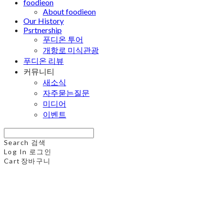
foodieon
About foodieon
Our History
Psrtnership
푸디온 투어
개항로 미식관광
푸디온 리뷰
커뮤니티
새소식
자주묻는질문
미디어
이벤트
Search
검색
Log In
로그인
Cart
장바구니