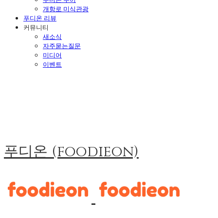
개항로 미식관광
푸디온 리뷰
커뮤니티
새소식
자주묻는질문
미디어
이벤트
푸디온 (foodieon)